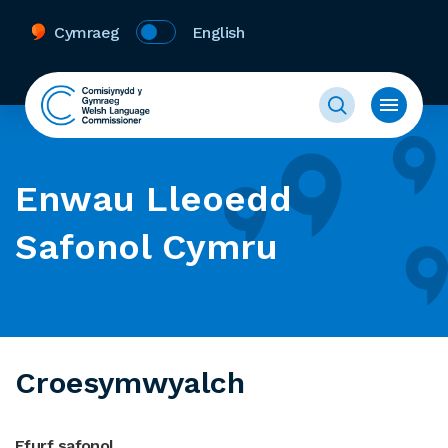
Cymraeg
English
Enwau Lleoedd
Safonol Cymru
Croesymwyalch
Ffurf safonol