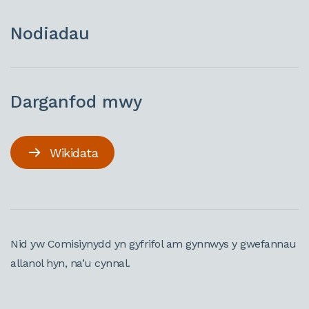
Nodiadau
Darganfod mwy
Wikidata
Nid yw Comisiynydd yn gyfrifol am gynnwys y gwefannau
allanol hyn, na’u cynnal.