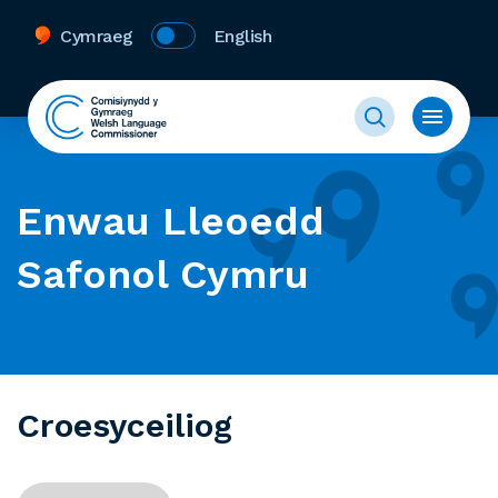
Cymraeg
English
Enwau Lleoedd
Safonol Cymru
Croesyceiliog