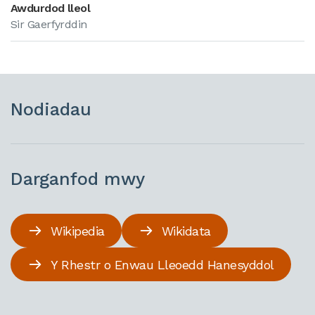
Awdurdod lleol
Sir Gaerfyrddin
Nodiadau
Darganfod mwy
Wikipedia
Wikidata
Y Rhestr o Enwau Lleoedd Hanesyddol