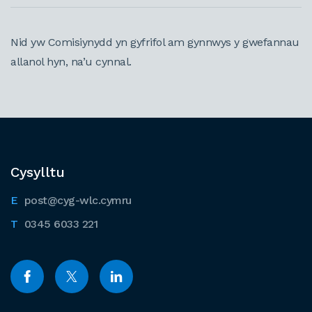
Nid yw Comisiynydd yn gyfrifol am gynnwys y gwefannau
allanol hyn, na’u cynnal.
Cysylltu
post@cyg-wlc.cymru
0345 6033 221