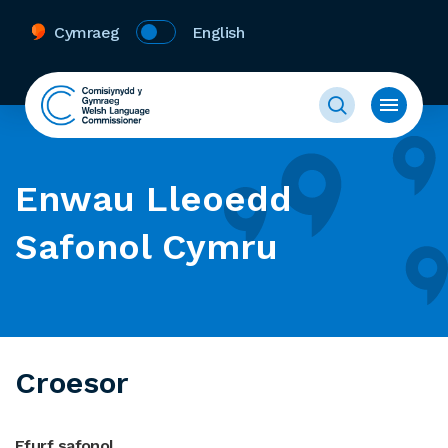
Cymraeg
English
Enwau Lleoedd
Safonol Cymru
Croesor
Ffurf safonol