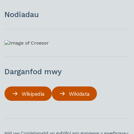
Nodiadau
Darganfod mwy
Wikipedia
Wikidata
Nid yw Comisiynydd yn gyfrifol am gynnwys y gwefannau