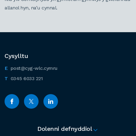
allanol hyn, na’u cynnal.
Cysylltu
post@cyg-wlc.cymru
0345 6033 221
Dolenni defnyddiol