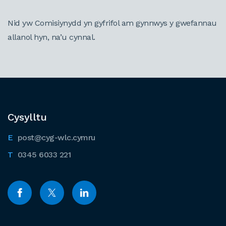
Nid yw Comisiynydd yn gyfrifol am gynnwys y gwefannau
allanol hyn, na’u cynnal.
Cysylltu
post@cyg-wlc.cymru
0345 6033 221