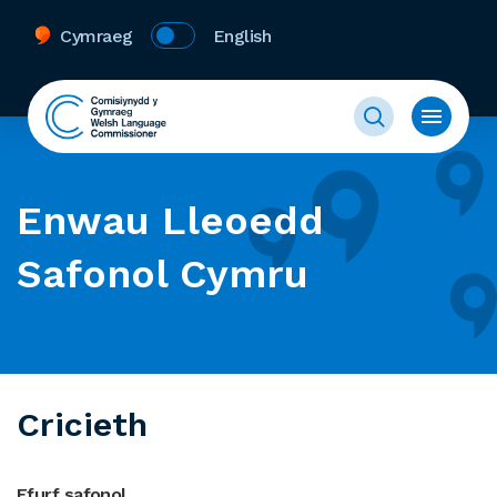
Cymraeg
English
Enwau Lleoedd
Safonol Cymru
Cricieth
Ffurf safonol