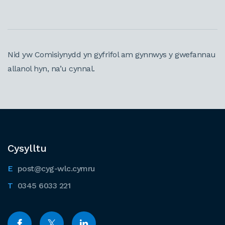
Nid yw Comisiynydd yn gyfrifol am gynnwys y gwefannau
allanol hyn, na’u cynnal.
Cysylltu
post@cyg-wlc.cymru
0345 6033 221