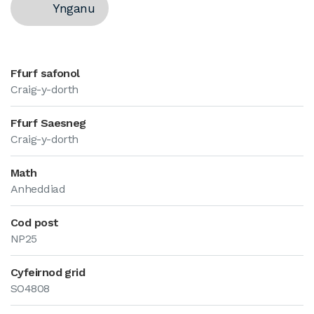
Ynganu
Ffurf safonol
Craig-y-dorth
Ffurf Saesneg
Craig-y-dorth
Math
Anheddiad
Cod post
NP25
Cyfeirnod grid
SO4808