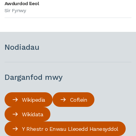
Awdurdod lleol
Sir Fynwy
Nodiadau
Darganfod mwy
Wikipedia
Coflein
Wikidata
Y Rhestr o Enwau Lleoedd Hanesyddol