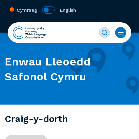
Cymraeg
English
Enwau Lleoedd
Safonol Cymru
Craig-y-dorth