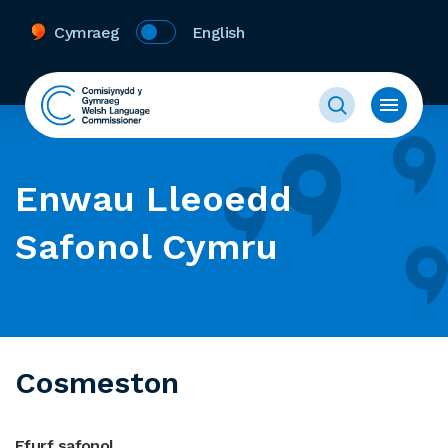
Cymraeg
English
Enwau Lleoedd
Safonol Cymru
Cosmeston
Ffurf safonol