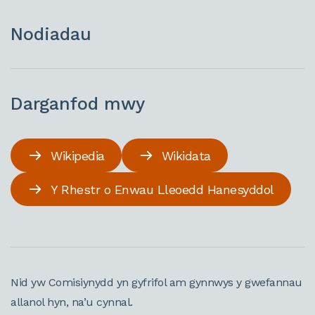
Nodiadau
Darganfod mwy
Wikipedia
Wikidata
Y Rhestr o Enwau Lleoedd Hanesyddol
Nid yw Comisiynydd yn gyfrifol am gynnwys y gwefannau
allanol hyn, na’u cynnal.