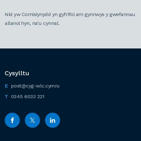
Nid yw Comisiynydd yn gyfrifol am gynnwys y gwefannau
allanol hyn, na’u cynnal.
Cysylltu
post@cyg-wlc.cymru
0345 6033 221