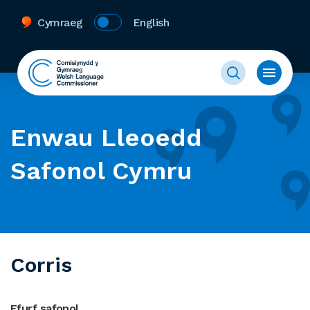
Cymraeg
English
Enwau Lleoedd
Safonol Cymru
Corris
Ffurf safonol