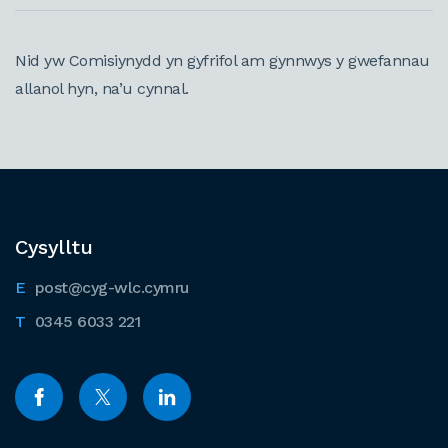
Nid yw Comisiynydd yn gyfrifol am gynnwys y gwefannau
allanol hyn, na’u cynnal.
Cysylltu
post@cyg-wlc.cymru
0345 6033 221