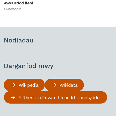
Awdurdod lleol
Gwynedd
Nodiadau
Darganfod mwy
Wikipedia
Wikidata
Y Rhestr o Enwau Lleoedd Hanesyddol