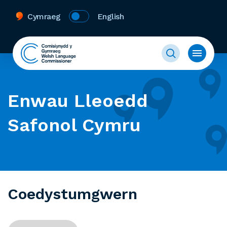
Cymraeg
English
Enwau Lleoedd
Safonol Cymru
Coedystumgwern