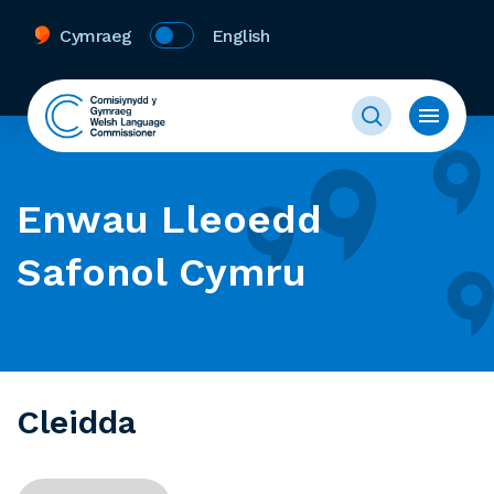
Cymraeg
English
Enwau Lleoedd
Safonol Cymru
Cleidda