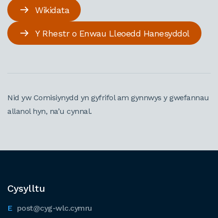
Wikidata
Y Rhestr o Enwau Lleoedd Hanesyddol
Nid yw Comisiynydd yn gyfrifol am gynnwys y gwefannau
allanol hyn, na’u cynnal.
Cysylltu
post@cyg-wlc.cymru