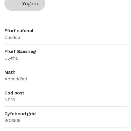
Ynganu
Ffurf safonol
Cleidda
Ffurf Saesneg
Clytha
Math
Anheddiad
Cod post
NP15
Cyfeirnod grid
SO3608