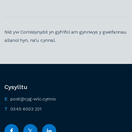
Nid yw Comisiynydd yn gyfrifol am gynnwys y gwefannau
allanol hyn, na’u cynnal.
Cysylltu
post@cyg-wlc.cymru
0345 6033 221