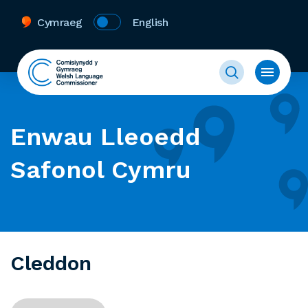
Cymraeg
English
Enwau Lleoedd
Safonol Cymru
Cleddon