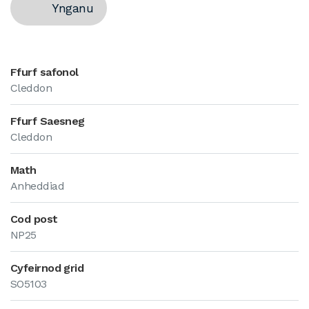
Ynganu
Ffurf safonol
Cleddon
Ffurf Saesneg
Cleddon
Math
Anheddiad
Cod post
NP25
Cyfeirnod grid
SO5103