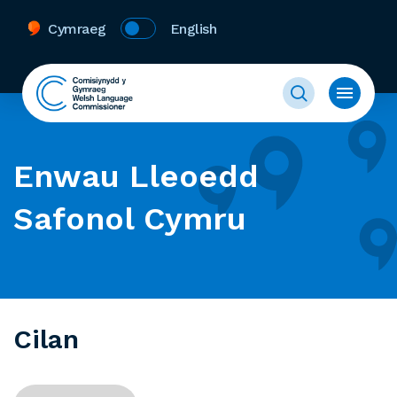
Cymraeg
English
Enwau Lleoedd
Safonol Cymru
Cilan