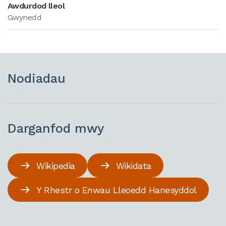
Awdurdod lleol
Gwynedd
Nodiadau
Darganfod mwy
Wikipedia
Wikidata
Y Rhestr o Enwau Lleoedd Hanesyddol