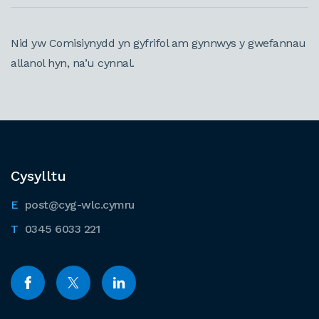
Nid yw Comisiynydd yn gyfrifol am gynnwys y gwefannau
allanol hyn, na’u cynnal.
Cysylltu
post@cyg-wlc.cymru
0345 6033 221