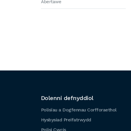
Abertawe
Dolenni defnyddiol
Polisïau a Dogfennau Corfforaethol
Hysbysiad Preifatrwydd
Polisi Cwcis