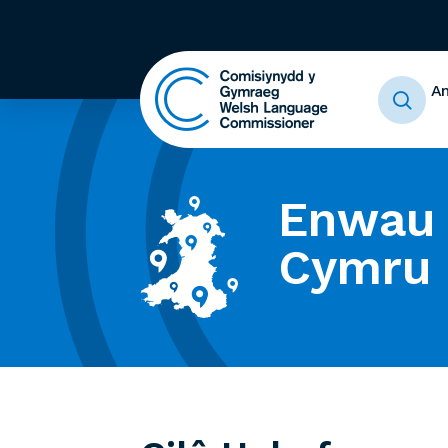
A
Enwau 
Cymru