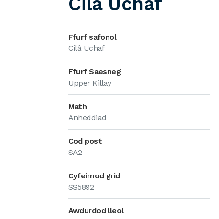
Cilâ Uchaf
Ffurf safonol
Cilâ Uchaf
Ffurf Saesneg
Upper Killay
Math
Anheddiad
Cod post
SA2
Cyfeirnod grid
SS5892
Awdurdod lleol