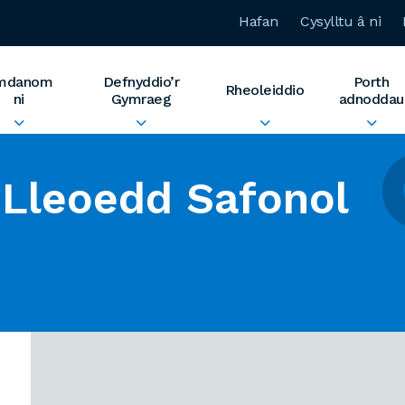
Hafan
Cysylltu â ni
mdanom
Defnyddio’r
Porth
Rheoleiddio
ni
Gymraeg
adnoddau
Lleoedd Safonol