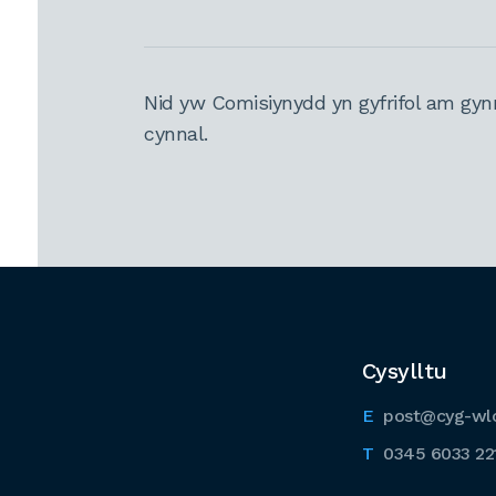
Nid yw Comisiynydd yn gyfrifol am gyn
cynnal.
Cysylltu
post@cyg-wl
0345 6033 22