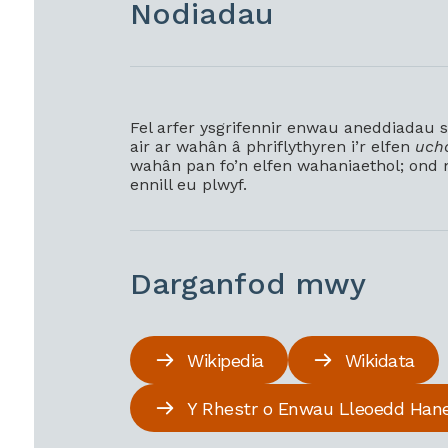
Nodiadau
Fel arfer ysgrifennir enwau aneddiadau 
air ar wahân â phriflythyren i’r elfen
ucha
wahân pan fo’n elfen wahaniaethol; ond 
ennill eu plwyf.
Darganfod mwy
Wikipedia
Wikidata
Y Rhestr o Enwau Lleoedd Han