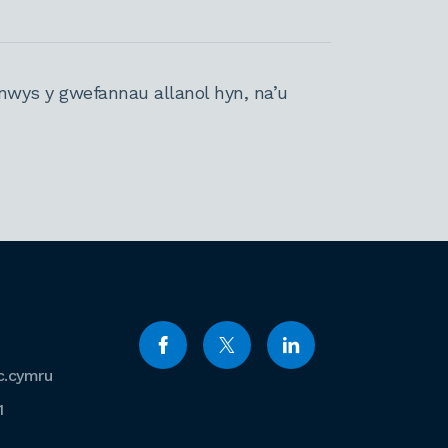
nwys y gwefannau allanol hyn, na’u
c.cymru
1