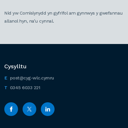
Nid yw Comisiynydd yn gyfrifol am gynnwys y gwefannau
allanol hyn, na’u cynnal.
Cysylltu
post@cyg-wlc.cymru
0345 6033 221