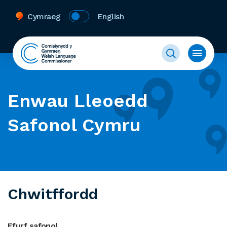
Cymraeg
English
Enwau Lleoedd
Safonol Cymru
Chwitffordd
Ffurf safonol