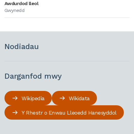
Awdurdod lleol
Gwynedd
Nodiadau
Darganfod mwy
Wikipedia
Wikidata
Y Rhestr o Enwau Lleoedd Hanesyddol