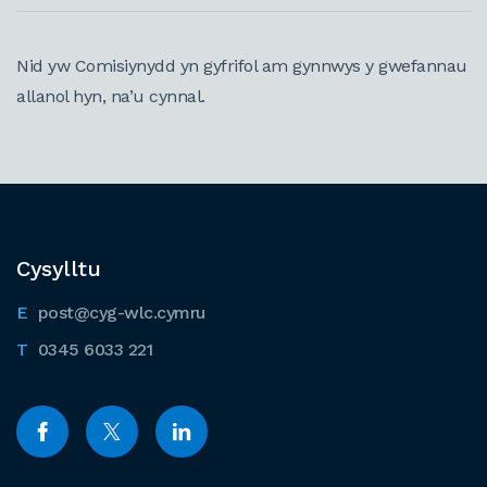
Nid yw Comisiynydd yn gyfrifol am gynnwys y gwefannau
allanol hyn, na’u cynnal.
Cysylltu
post@cyg-wlc.cymru
0345 6033 221