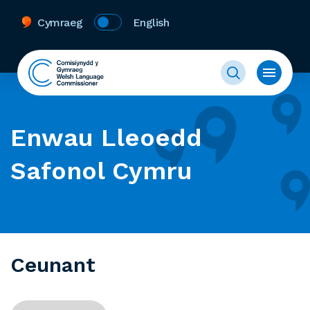
Cymraeg
English
Enwau Lleoedd
Safonol Cymru
Ceunant