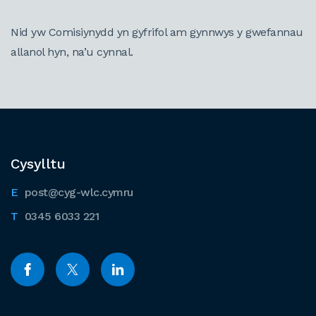
Nid yw Comisiynydd yn gyfrifol am gynnwys y gwefannau
allanol hyn, na’u cynnal.
Cysylltu
post@cyg-wlc.cymru
0345 6033 221