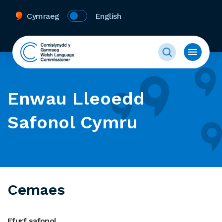
Cymraeg
English
Enwau Lleoedd
Safonol Cymru
Cemaes
Ffurf safonol