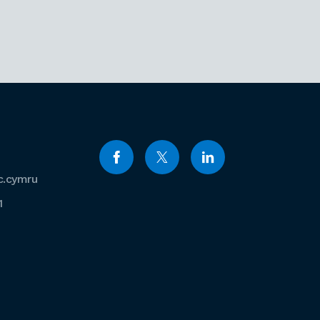
c.cymru
1