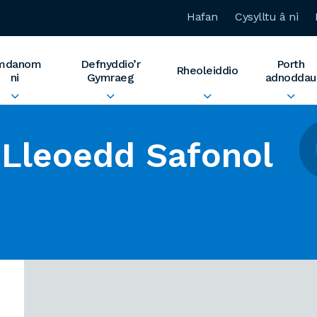
Hafan
Cysylltu â ni
mdanom
Defnyddio’r
Porth
Rheoleiddio
ni
Gymraeg
adnoddau
Lleoedd Safonol