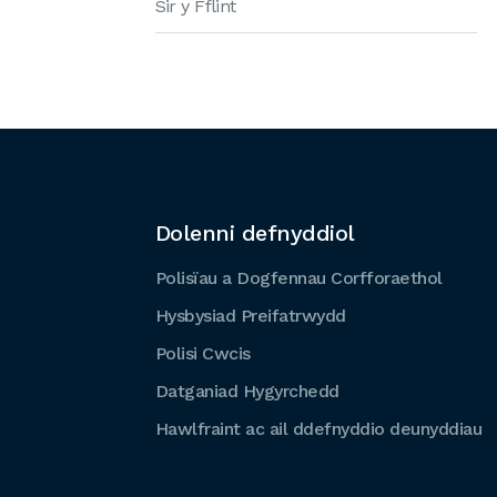
Sir y Fflint
Dolenni defnyddiol
Polisïau a Dogfennau Corfforaethol
Hysbysiad Preifatrwydd
Polisi Cwcis
Datganiad Hygyrchedd
Hawlfraint ac ail ddefnyddio deunyddiau