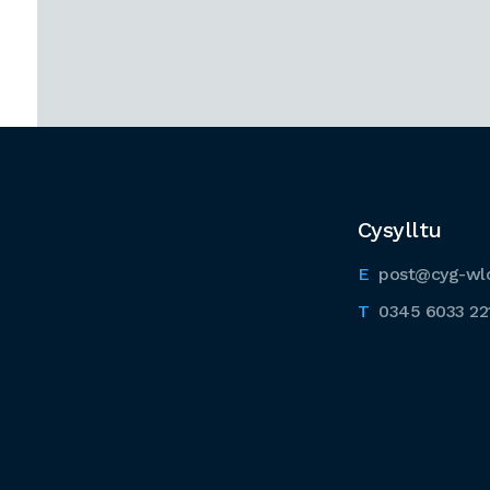
Cysylltu
post@cyg-wl
0345 6033 22