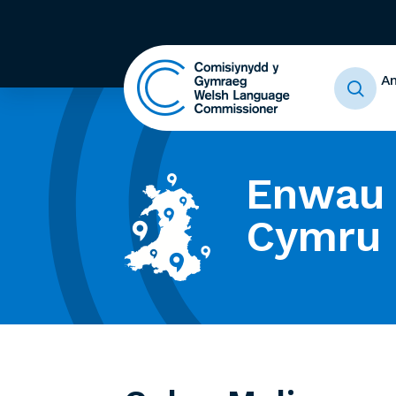
A
Enwau 
Cymru