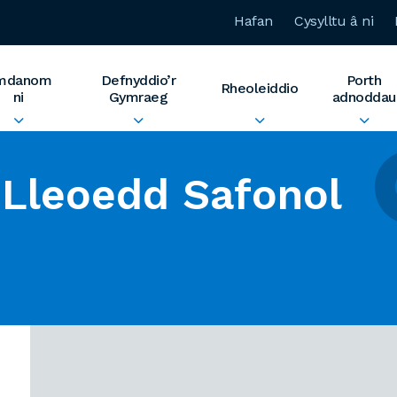
Hafan
Cysylltu â ni
mdanom
Defnyddio’r
Porth
Rheoleiddio
ni
Gymraeg
adnoddau
Lleoedd Safonol