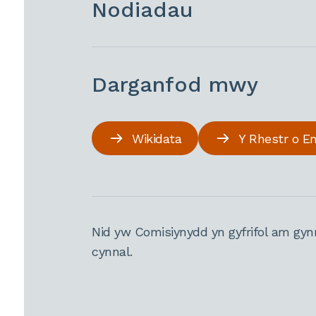
Nodiadau
Darganfod mwy
Wikidata
Y Rhestr o E
Nid yw Comisiynydd yn gyfrifol am gyn
cynnal.