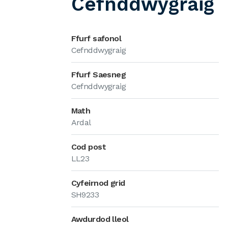
Cefnddwygraig
Ffurf safonol
Cefnddwygraig
Ffurf Saesneg
Cefnddwygraig
Math
Ardal
Cod post
LL23
Cyfeirnod grid
SH9233
Awdurdod lleol