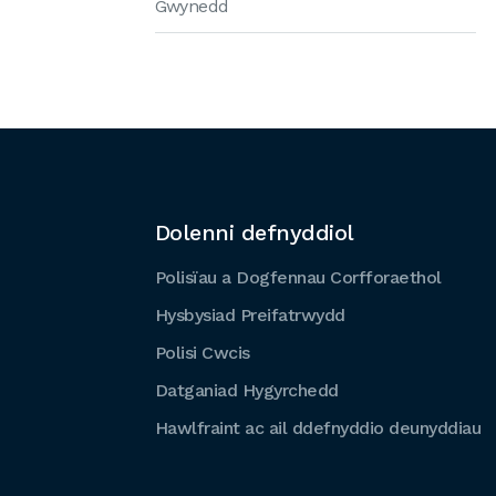
Gwynedd
Dolenni defnyddiol
Polisïau a Dogfennau Corfforaethol
Hysbysiad Preifatrwydd
Polisi Cwcis
Datganiad Hygyrchedd
Hawlfraint ac ail ddefnyddio deunyddiau