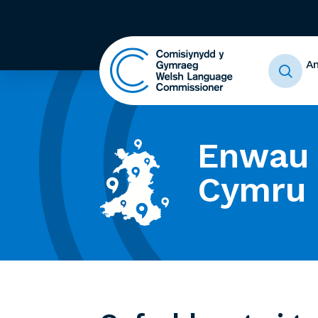
A
Enwau 
Cymru