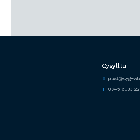
Cysylltu
post@cyg-wl
0345 6033 22