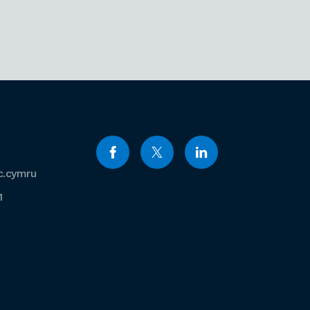
c.cymru
1