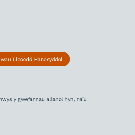
nwau Lleoedd Hanesyddol
nwys y gwefannau allanol hyn, na’u