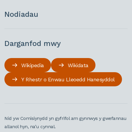
Nodiadau
Darganfod mwy
Wikipedia
Wikidata
Y Rhestr o Enwau Lleoedd Hanesyddol
Nid yw Comisiynydd yn gyfrifol am gynnwys y gwefannau
allanol hyn, na’u cynnal.