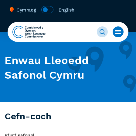
Cymraeg
English
Enwau Lleoedd
Safonol Cymru
Cefn-coch
Ffurf safonol