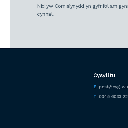
Nid yw Comisiynydd yn gyfrifol am gyn
cynnal.
Cysylltu
post@cyg-wl
0345 6033 22