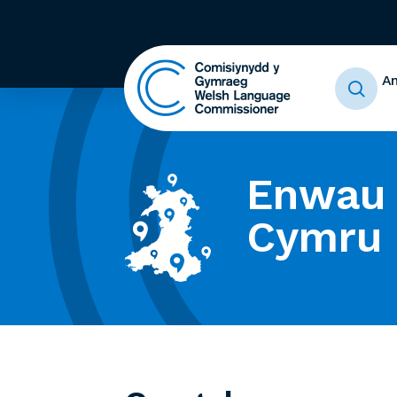
A
Enwau 
Cymru