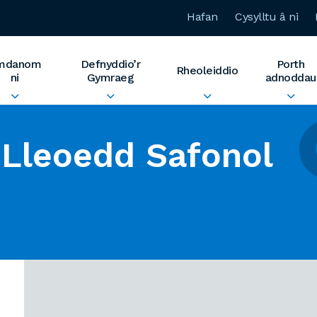
Hafan
Cysylltu â ni
mdanom
Defnyddio’r
Porth
Rheoleiddio
ni
Gymraeg
adnoddau
Lleoedd Safonol