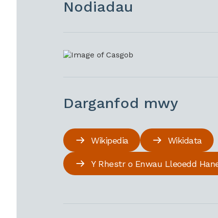
Nodiadau
Darganfod mwy
Wikipedia
Wikidata
Y Rhestr o Enwau Lleoedd Han