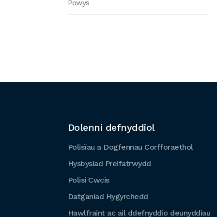
Powys
Dolenni defnyddiol
Polisïau a Dogfennau Corfforaethol
Hysbysiad Preifatrwydd
Polisi Cwcis
Datganiad Hygyrchedd
Hawlfraint ac ail ddefnyddio deunyddiau