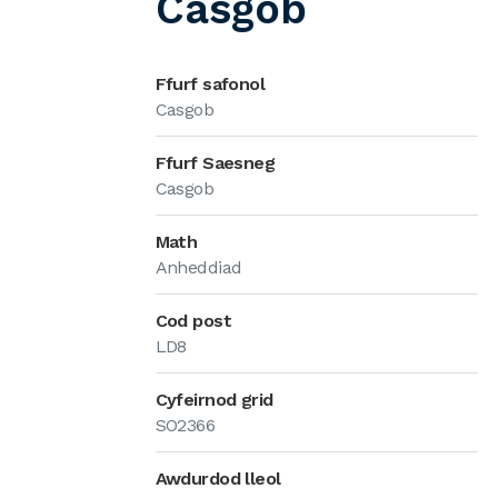
Casgob
Ffurf safonol
Casgob
Ffurf Saesneg
Casgob
Math
Anheddiad
Cod post
LD8
Cyfeirnod grid
SO2366
Awdurdod lleol