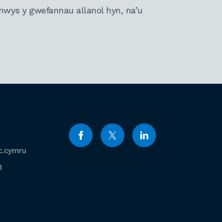
nwys y gwefannau allanol hyn, na’u
c.cymru
1