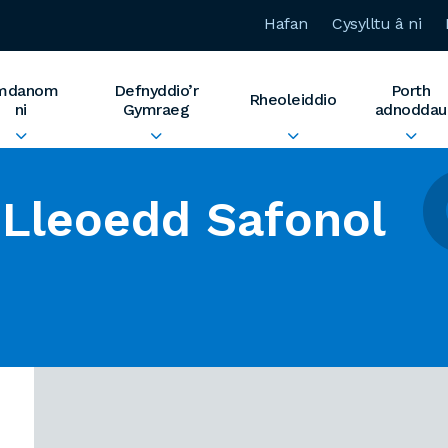
Hafan
Cysylltu â ni
mdanom
Defnyddio’r
Porth
Rheoleiddio
ni
Gymraeg
adnoddau
Lleoedd Safonol