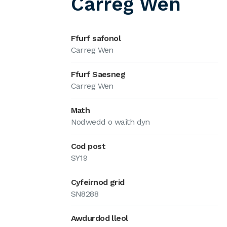
Carreg Wen
Ffurf safonol
Carreg Wen
Ffurf Saesneg
Carreg Wen
Math
Nodwedd o waith dyn
Cod post
SY19
Cyfeirnod grid
SN8288
Awdurdod lleol