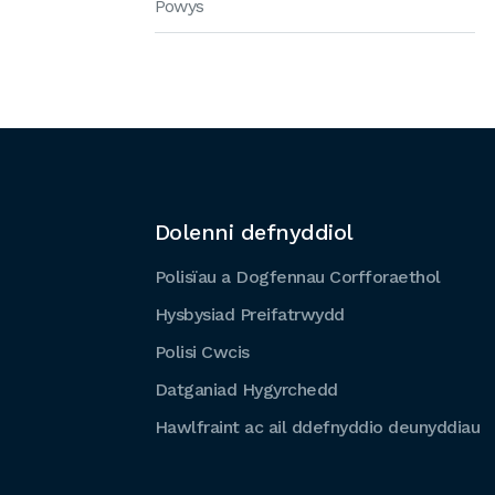
Powys
Dolenni defnyddiol
Polisïau a Dogfennau Corfforaethol
Hysbysiad Preifatrwydd
Polisi Cwcis
Datganiad Hygyrchedd
Hawlfraint ac ail ddefnyddio deunyddiau