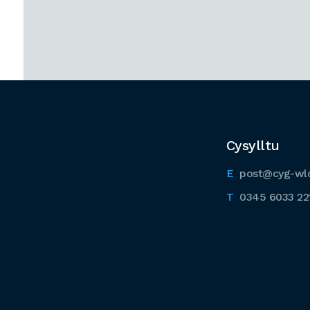
Cysylltu
post@cyg-wl
0345 6033 22