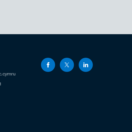
c.cymru
1