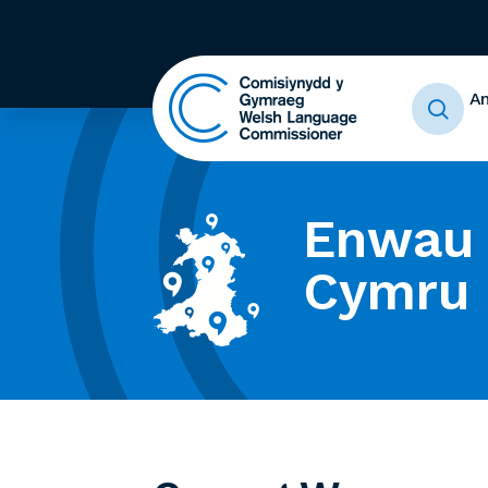
A
Enwau 
Cymru