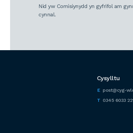
Nid yw Comisiynydd yn gyfrifol am gyn
cynnal.
Cysylltu
post@cyg-wl
0345 6033 22