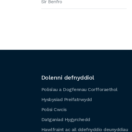
Sir Benfro
Dolenni defnyddiol
Polisïau a Dogfennau Corfforaethol
Hysbysiad Preifatrwydd
Polisi Cwcis
Datganiad Hygyrchedd
Hawlfraint ac ail ddefnyddio deunyddiau