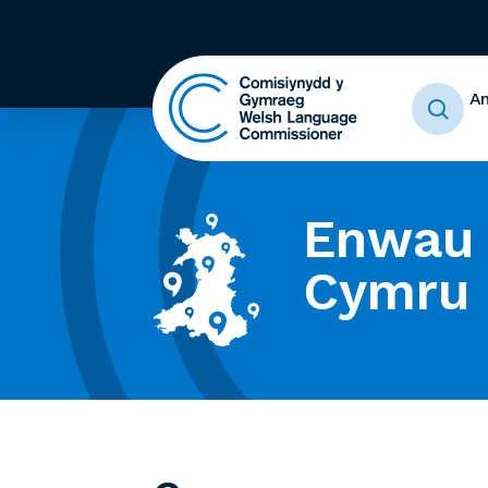
A
Enwau 
Cymru