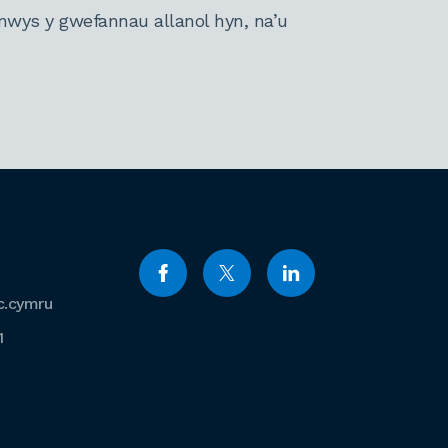
nwys y gwefannau allanol hyn, na’u
c.cymru
1