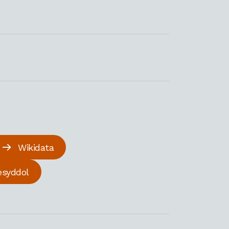
Wikidata
esyddol