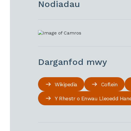
Nodiadau
Darganfod mwy
Wikipedia
Coflein
Y Rhestr o Enwau Lleoedd Han