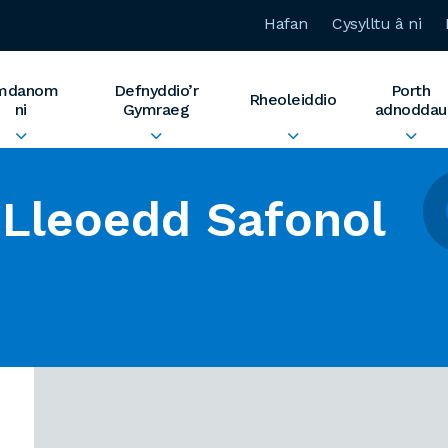
Hafan
Cysylltu â ni
mdanom
Defnyddio’r
Porth
Rheoleiddio
ni
Gymraeg
adnoddau
Lleoedd Safonol