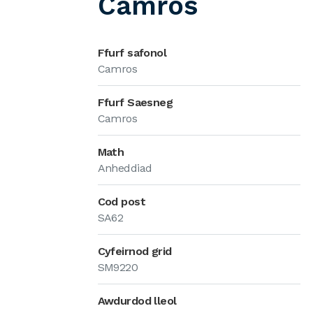
Camros
Ffurf safonol
Camros
Ffurf Saesneg
Camros
Math
Anheddiad
Cod post
SA62
Cyfeirnod grid
SM9220
Awdurdod lleol