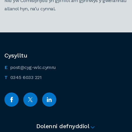
Nid yw Comisiynydd yn gyfrifol am gynnwys y gwefannau
allanol hyn, na’u cynnal.
Cysylltu
post@cyg-wlc.cymru
0345 6033 221
Dolenni defnyddiol