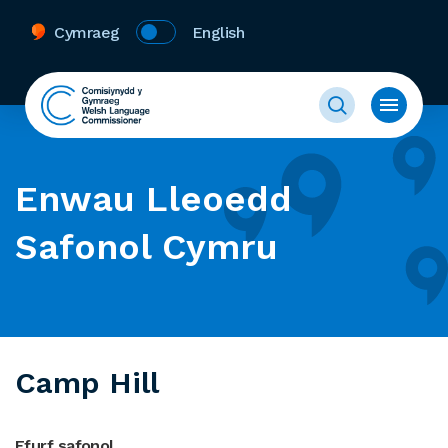
Cymraeg
English
Enwau Lleoedd
Safonol Cymru
Camp Hill
Ffurf safonol