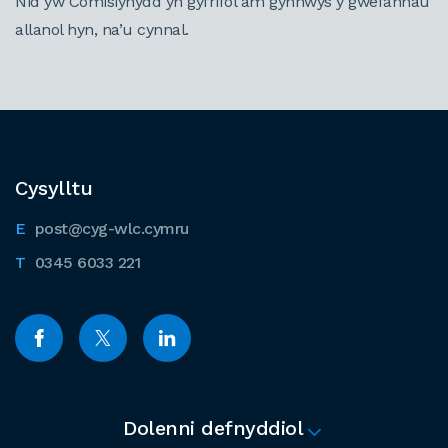
Nid yw Comisiynydd yn gyfrifol am gynnwys y gwefannau
allanol hyn, na’u cynnal.
Cysylltu
post@cyg-wlc.cymru
0345 6033 221
Dolenni defnyddiol