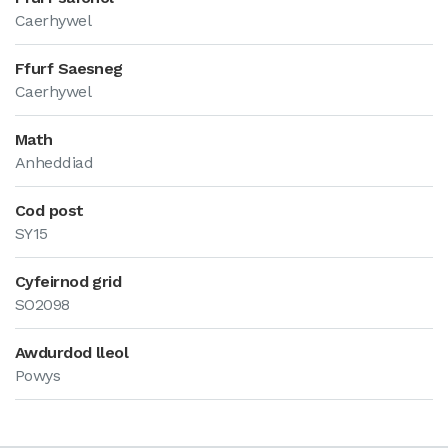
Caerhywel
Ffurf Saesneg
Caerhywel
Math
Anheddiad
Cod post
SY15
Cyfeirnod grid
SO2098
Awdurdod lleol
Powys