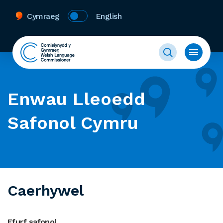
Cymraeg
English
Enwau Lleoedd
Safonol Cymru
Caerhywel
Ffurf safonol