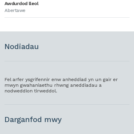
Awdurdod lleol
Abertawe
Nodiadau
Fel arfer ysgrifennir enw anheddiad yn un gair er
mwyn gwahaniaethu rhwng aneddiadau a
nodweddion tirweddol.
Darganfod mwy