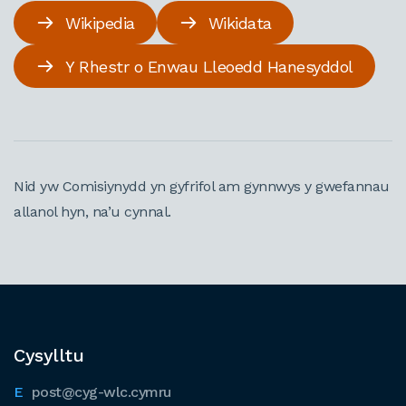
Wikipedia
Wikidata
Y Rhestr o Enwau Lleoedd Hanesyddol
Nid yw Comisiynydd yn gyfrifol am gynnwys y gwefannau
allanol hyn, na’u cynnal.
Cysylltu
post@cyg-wlc.cymru