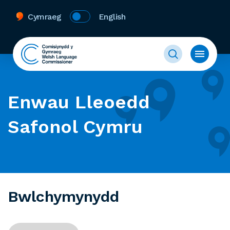
Cymraeg
English
Enwau Lleoedd
Safonol Cymru
Bwlchymynydd