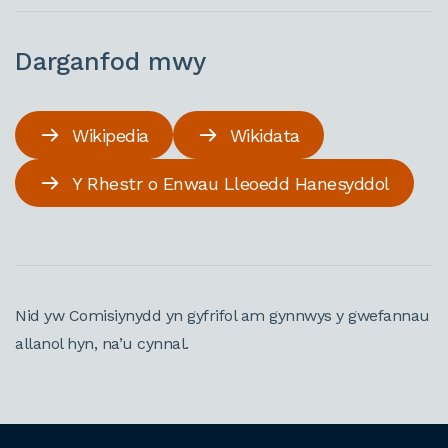
Darganfod mwy
Wikipedia
Wikidata
Y Rhestr o Enwau Lleoedd Hanesyddol
Nid yw Comisiynydd yn gyfrifol am gynnwys y gwefannau
allanol hyn, na’u cynnal.