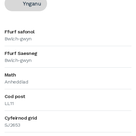
Ynganu
Ffurf safonol
Bwlch-gwyn
Ffurf Saesneg
Bwlch-gwyn
Math
Anheddiad
Cod post
LL11
Cyfeirnod grid
SJ2653