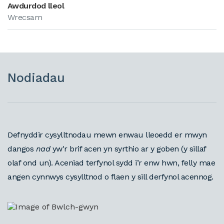
Awdurdod lleol
Wrecsam
Nodiadau
Defnyddir cysylltnodau mewn enwau lleoedd er mwyn
dangos
nad
yw'r brif acen yn syrthio ar y goben (y sillaf
olaf ond un). Aceniad terfynol sydd i’r enw hwn, felly mae
angen cynnwys cysylltnod o flaen y sill derfynol acennog.