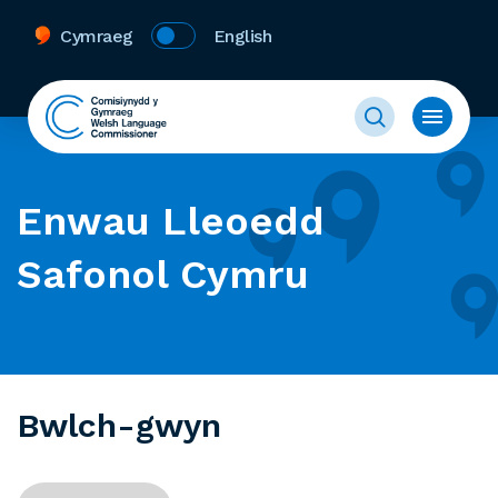
Cymraeg
English
Enwau Lleoedd
Safonol Cymru
Bwlch-gwyn