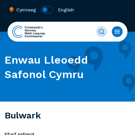
Cymraeg
English
Enwau Lleoedd
Safonol Cymru
Bulwark
Ffurf safonol