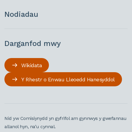
Nodiadau
Darganfod mwy
Wikidata
Y Rhestr o Enwau Lleoedd Hanesyddol
Nid yw Comisiynydd yn gyfrifol am gynnwys y gwefannau
allanol hyn, na’u cynnal.