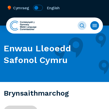
Cymraeg
English
Enwau Lleoedd
Safonol Cymru
Brynsaithmarchog