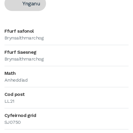
Ynganu
Ffurf safonol
Brynsaithmarchog
Ffurf Saesneg
Brynsaithmarchog
Math
Anheddiad
Cod post
LL21
Cyfeirnod grid
SJ0750