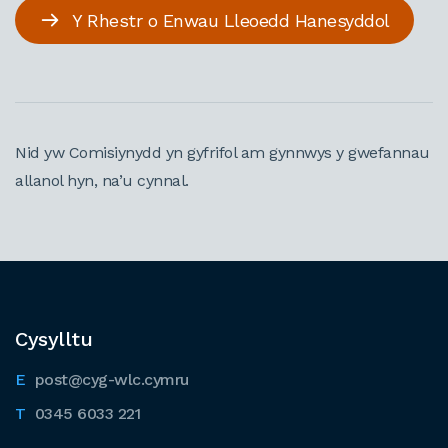
Y Rhestr o Enwau Lleoedd Hanesyddol
Nid yw Comisiynydd yn gyfrifol am gynnwys y gwefannau
allanol hyn, na’u cynnal.
Cysylltu
post@cyg-wlc.cymru
0345 6033 221