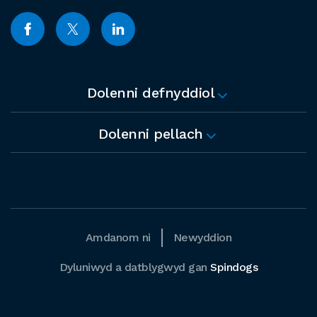
Dolenni defnyddiol
Dolenni pellach
Amdanom ni
Newyddion
Dyluniwyd a datblygwyd gan
Spindogs