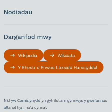
Nodiadau
Darganfod mwy
Wikipedia
Wikidata
Y Rhestr o Enwau Lleoedd Hanesyddol
Nid yw Comisiynydd yn gyfrifol am gynnwys y gwefannau
allanol hyn, na’u cynnal.