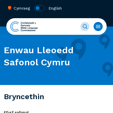
Cymraeg
English
Enwau Lleoedd
Safonol Cymru
Bryncethin
Ffurf safonol