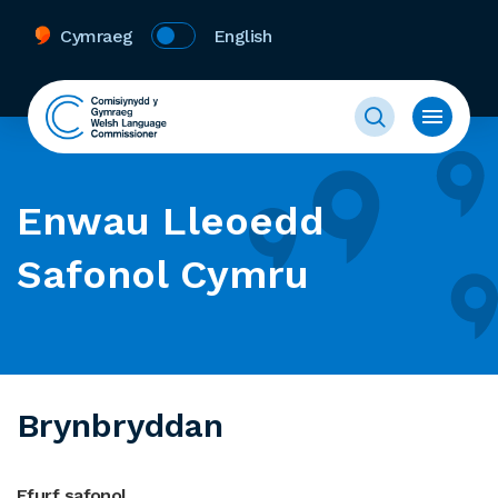
Cymraeg
English
Enwau Lleoedd
Safonol Cymru
Brynbryddan
Ffurf safonol