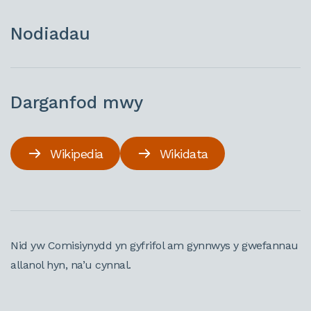
Nodiadau
Darganfod mwy
Wikipedia
Wikidata
Nid yw Comisiynydd yn gyfrifol am gynnwys y gwefannau
allanol hyn, na’u cynnal.