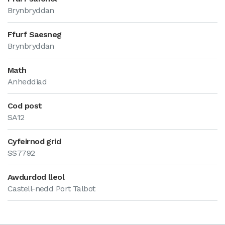
Brynbryddan
Ffurf Saesneg
Brynbryddan
Math
Anheddiad
Cod post
SA12
Cyfeirnod grid
SS7792
Awdurdod lleol
Castell-nedd Port Talbot