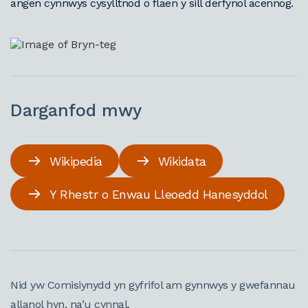
angen cynnwys cysylltnod o flaen y sill derfynol acennog.
Darganfod mwy
Wikipedia
Wikidata
Y Rhestr o Enwau Lleoedd Hanesyddol
Nid yw Comisiynydd yn gyfrifol am gynnwys y gwefannau
allanol hyn, na’u cynnal.