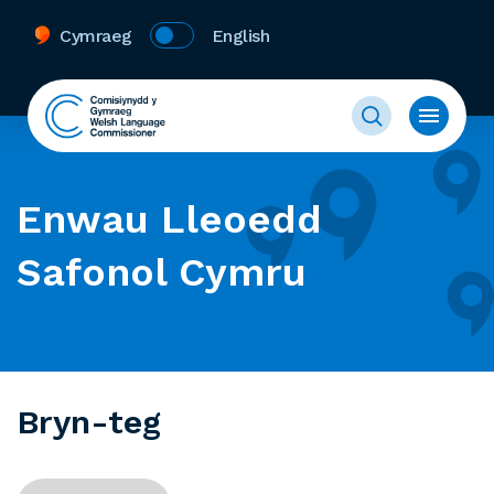
Cymraeg
English
Enwau Lleoedd
Safonol Cymru
Bryn-teg