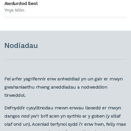
Awdurdod lleol
Ynys Môn
Nodiadau
Fel arfer ysgrifennir enw anheddiad yn un gair er mwyn
gwahaniaethu rhwng aneddiadau a nodweddion
tirweddol.
Defnyddir cysylltnodau mewn enwau lleoedd er mwyn
dangos
nad
yw'r brif acen yn syrthio ar y goben (y sillaf
olaf ond un). Aceniad terfynol sydd i’r enw hwn, felly mae