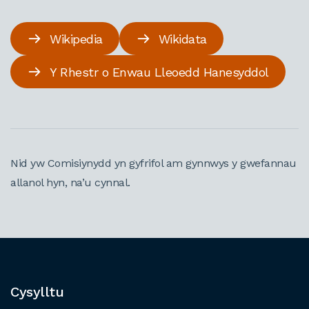
Wikipedia
Wikidata
Y Rhestr o Enwau Lleoedd Hanesyddol
Nid yw Comisiynydd yn gyfrifol am gynnwys y gwefannau
allanol hyn, na’u cynnal.
Cysylltu