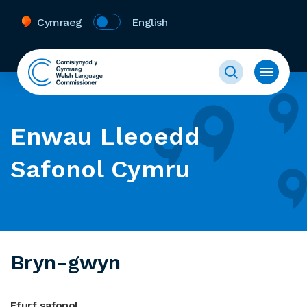
Cymraeg
English
Enwau Lleoedd
Safonol Cymru
Bryn-gwyn
Ffurf safonol