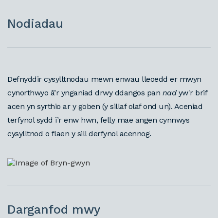
Nodiadau
Defnyddir cysylltnodau mewn enwau lleoedd er mwyn
cynorthwyo â’r ynganiad drwy ddangos pan
nad
yw'r brif
acen yn syrthio ar y goben (y sillaf olaf ond un). Aceniad
terfynol sydd i’r enw hwn, felly mae angen cynnwys
cysylltnod o flaen y sill derfynol acennog.
Darganfod mwy