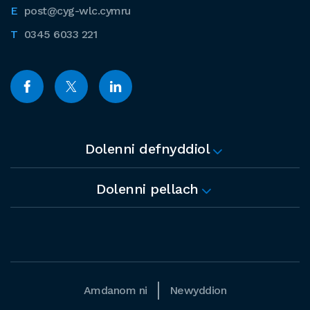
post@cyg-wlc.cymru
0345 6033 221
Dolenni defnyddiol
Dolenni pellach
Amdanom ni
Newyddion