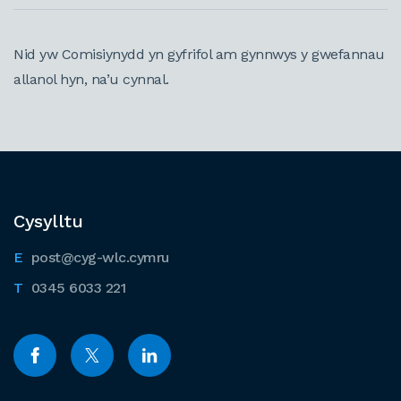
Nid yw Comisiynydd yn gyfrifol am gynnwys y gwefannau
allanol hyn, na’u cynnal.
Cysylltu
post@cyg-wlc.cymru
0345 6033 221