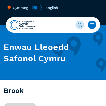
Cymraeg
English
Enwau Lleoedd
Safonol Cymru
Brook