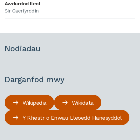
Awdurdod lleol
Sir Gaerfyrddin
Nodiadau
Darganfod mwy
Wikipedia
Wikidata
Y Rhestr o Enwau Lleoedd Hanesyddol