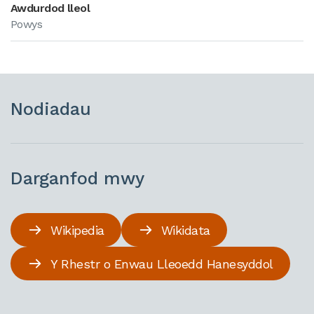
Awdurdod lleol
Powys
Nodiadau
Darganfod mwy
Wikipedia
Wikidata
Y Rhestr o Enwau Lleoedd Hanesyddol