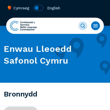
Cymraeg
English
Enwau Lleoedd
Safonol Cymru
Bronnydd