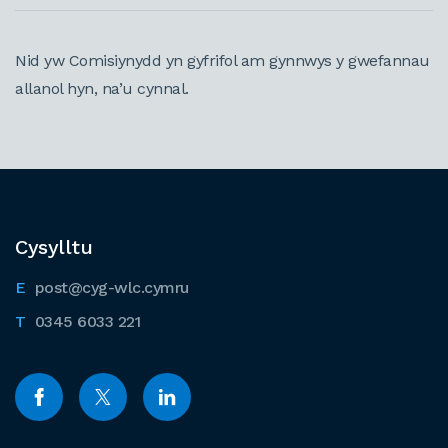
Nid yw Comisiynydd yn gyfrifol am gynnwys y gwefannau
allanol hyn, na’u cynnal.
Cysylltu
post@cyg-wlc.cymru
0345 6033 221