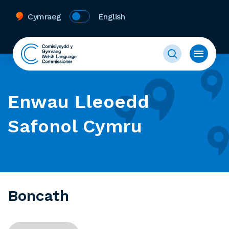
Cymraeg
English
Enwau Lleoedd
Safonol Cymru
Boncath