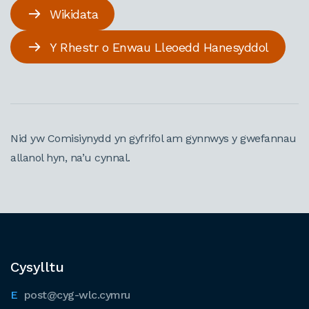
Wikidata
Y Rhestr o Enwau Lleoedd Hanesyddol
Nid yw Comisiynydd yn gyfrifol am gynnwys y gwefannau
allanol hyn, na’u cynnal.
Cysylltu
post@cyg-wlc.cymru