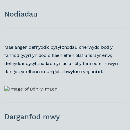
Nodiadau
Mae angen defnyddio cysylltnodau oherwydd bod y
fannod (y/yr) yn dod o flaen elfen olaf unsill yr enw;
defnyddir cysylltnodau cyn ac ar ôl y fannod er mwyn
dangos yr elfennau unigol a hwyluso ynganiad.
Darganfod mwy