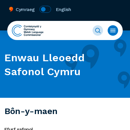
Cymraeg
English
Enwau Lleoedd
Safonol Cymru
Bôn-y-maen
Ffurf safonol