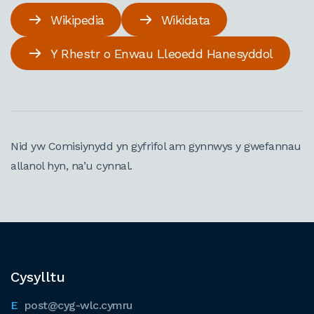
Wikipedia
Wikidata
Y Rhestr o Enwau Lleoedd Hanesyddol
Nid yw Comisiynydd yn gyfrifol am gynnwys y gwefannau
allanol hyn, na’u cynnal.
Cysylltu
post@cyg-wlc.cymru