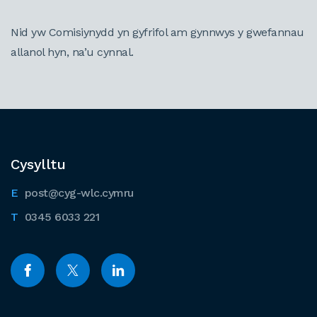
Nid yw Comisiynydd yn gyfrifol am gynnwys y gwefannau
allanol hyn, na’u cynnal.
Cysylltu
post@cyg-wlc.cymru
0345 6033 221