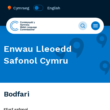
Cymraeg
English
Enwau Lleoedd
Safonol Cymru
Bodfari
Ffurf safonol