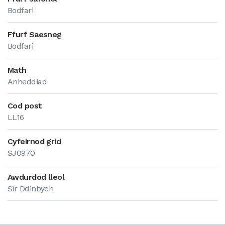
Bodfari
Ffurf Saesneg
Bodfari
Math
Anheddiad
Cod post
LL16
Cyfeirnod grid
SJ0970
Awdurdod lleol
Sir Ddinbych