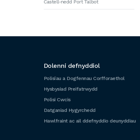
Castell-nedd Port Talbot
Dolenni defnyddiol
Polisïau a Dogfennau Corfforaethol
Hysbysiad Preifatrwydd
Polisi Cwcis
Datganiad Hygyrchedd
Hawlfraint ac ail ddefnyddio deunyddiau