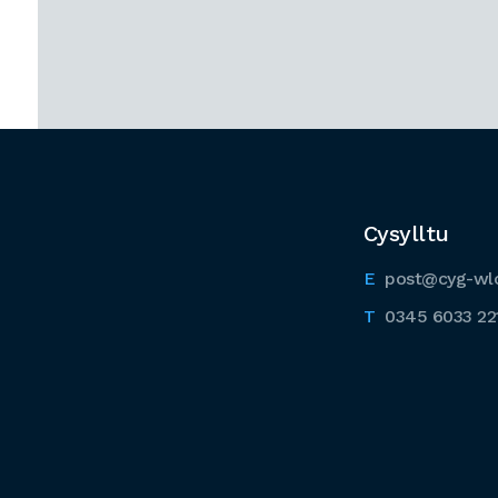
Cysylltu
post@cyg-wl
0345 6033 22