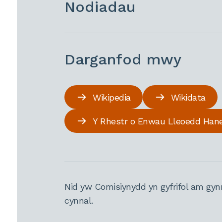
Nodiadau
Darganfod mwy
Wikipedia
Wikidata
Y Rhestr o Enwau Lleoedd Han
Nid yw Comisiynydd yn gyfrifol am gyn
cynnal.