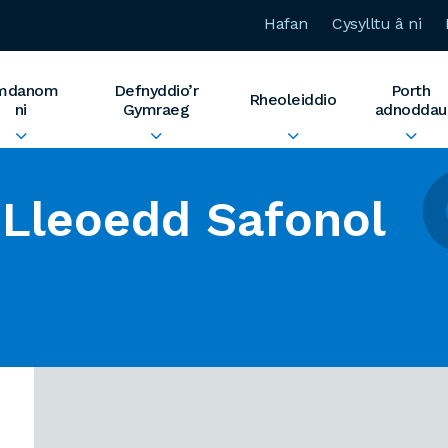
Hafan
Cysylltu â ni
mdanom
Defnyddio’r
Porth
Rheoleiddio
ni
Gymraeg
adnoddau
Lleoedd Safonol