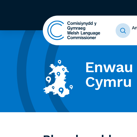
A
Enwau 
Cymru