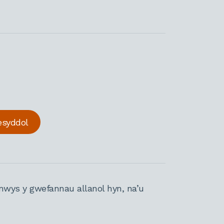
esyddol
nwys y gwefannau allanol hyn, na’u