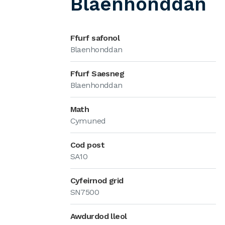
Blaenhonddan
Ffurf safonol
Blaenhonddan
Ffurf Saesneg
Blaenhonddan
Math
Cymuned
Cod post
SA10
Cyfeirnod grid
SN7500
Awdurdod lleol