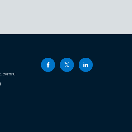
c.cymru
1