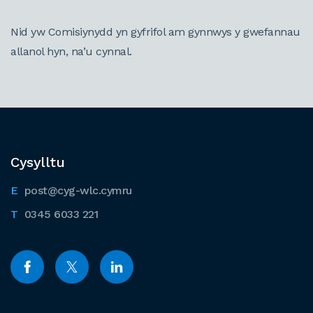
Nid yw Comisiynydd yn gyfrifol am gynnwys y gwefannau
allanol hyn, na’u cynnal.
Cysylltu
post@cyg-wlc.cymru
0345 6033 221