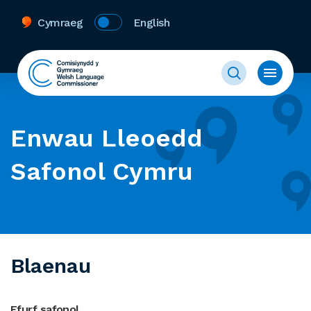
Cymraeg
English
Enwau Lleoedd
Safonol Cymru
Blaenau
Ffurf safonol