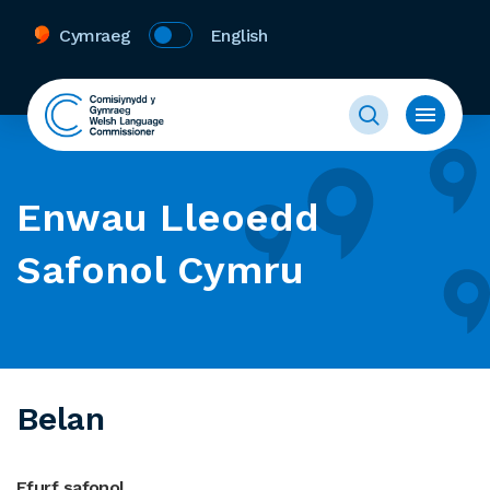
Cymraeg
English
Enwau Lleoedd
Safonol Cymru
Belan
Ffurf safonol