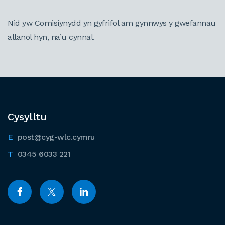
Nid yw Comisiynydd yn gyfrifol am gynnwys y gwefannau
allanol hyn, na’u cynnal.
Cysylltu
post@cyg-wlc.cymru
0345 6033 221