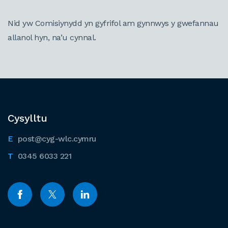
Nid yw Comisiynydd yn gyfrifol am gynnwys y gwefannau
allanol hyn, na’u cynnal.
Cysylltu
post@cyg-wlc.cymru
0345 6033 221