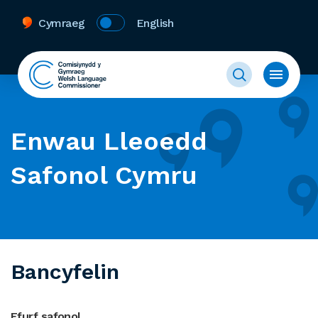
Cymraeg
English
Enwau Lleoedd
Safonol Cymru
Bancyfelin
Ffurf safonol