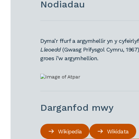
Nodiadau
Dyma’r ffurf a argymhellir yn y cyfeirl
Lleoedd
(Gwasg Prifysgol Cymru, 1967
groes i’w argymhellion.
Darganfod mwy
Wikipedia
Wikidata