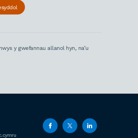
esyddol
nwys y gwefannau allanol hyn, na’u
c.cymru