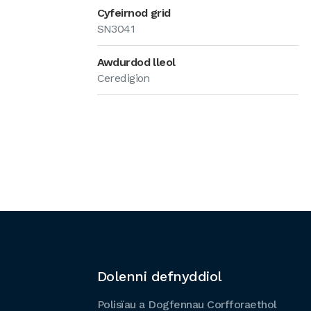
Cyfeirnod grid
SN3041
Awdurdod lleol
Ceredigion
Dolenni defnyddiol
Polisïau a Dogfennau Corfforaethol