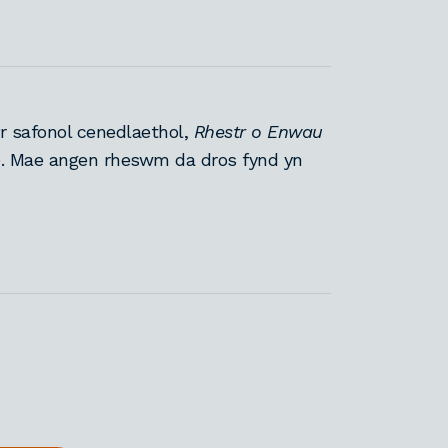
yfr safonol cenedlaethol,
Rhestr o Enwau
). Mae angen rheswm da dros fynd yn