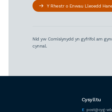
Y Rhestr o Enwau Lleoedd Han
Nid yw Comisiynydd yn gyfrifol am gyn
cynnal.
Cysylltu
post@cyg-wl