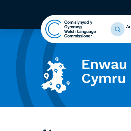
A
Enwau 
Cymru