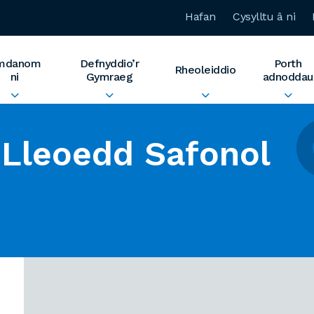
Hafan
Cysylltu â ni
mdanom
Defnyddio’r
Porth
Rheoleiddio
ni
Gymraeg
adnoddau
Lleoedd Safonol