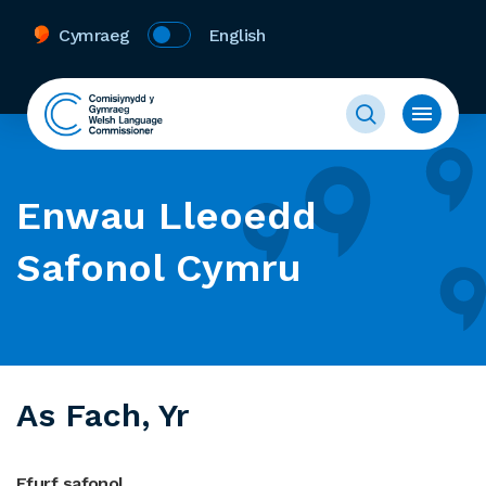
Cymraeg
English
Enwau Lleoedd
Safonol Cymru
As Fach, Yr
Ffurf safonol