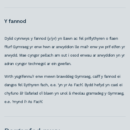
Y fannod
Dylid cynnwys y fannod (
y
/
yr
) yn llawn ac fel priflythyren o flaen
ffurf Gymraeg yr enw hwn ar arwyddion lle mai’r enw yw prif elfen yr
arwydd. Mae cyngor pellach am sut i osod enwau ar arwyddion yn yr
adran cyngor technegol ar ein gwefan.
Wrth ysgrifennu’r enw mewn brawddeg Gymraeg, caiff y fannod ei
dangos fel llythyren fach, e.e. ‘yn yr As Fach’. Bydd hefyd yn cael ei
chyfuno â’r llafariad o’i blaen yn unol â rheolau gramadeg y Gymraeg,
e.e. ‘mynd i’r As Fach’.