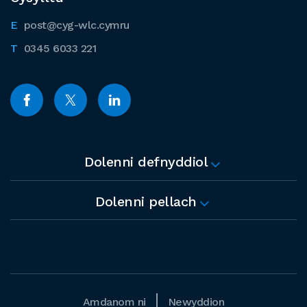
post@cyg-wlc.cymru
0345 6033 221
Dolenni defnyddiol
Dolenni pellach
Amdanom ni
Newyddion