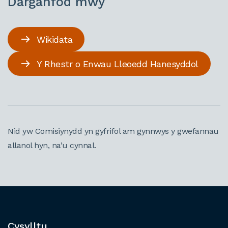
Darganfod mwy
Wikidata
Y Rhestr o Enwau Lleoedd Hanesyddol
Nid yw Comisiynydd yn gyfrifol am gynnwys y gwefannau
allanol hyn, na’u cynnal.
Cysylltu