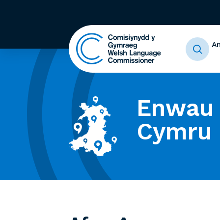
A
Enwau 
Cymru