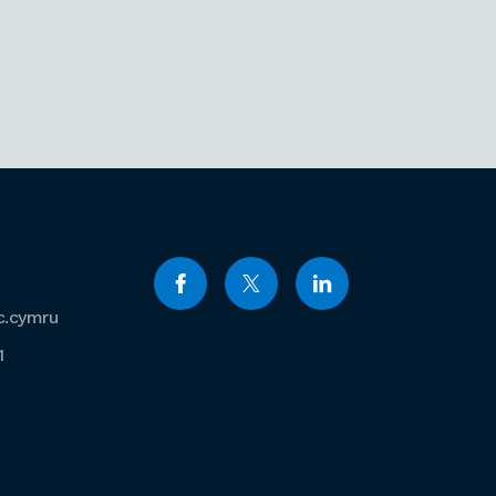
c.cymru
1