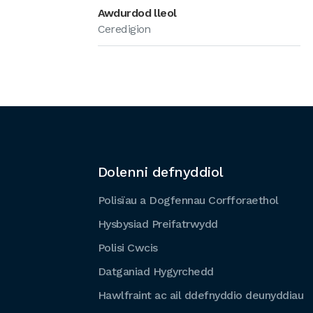
Awdurdod lleol
Ceredigion
Dolenni defnyddiol
Polisïau a Dogfennau Corfforaethol
Hysbysiad Preifatrwydd
Polisi Cwcis
Datganiad Hygyrchedd
Hawlfraint ac ail ddefnyddio deunyddiau