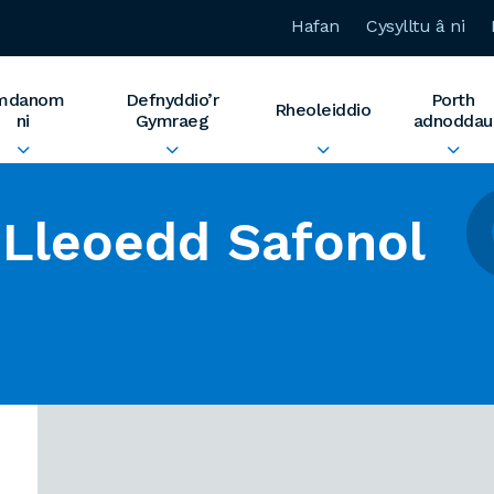
Hafan
Cysylltu â ni
mdanom
Defnyddio’r
Porth
Rheoleiddio
ni
Gymraeg
adnoddau
Lleoedd Safonol