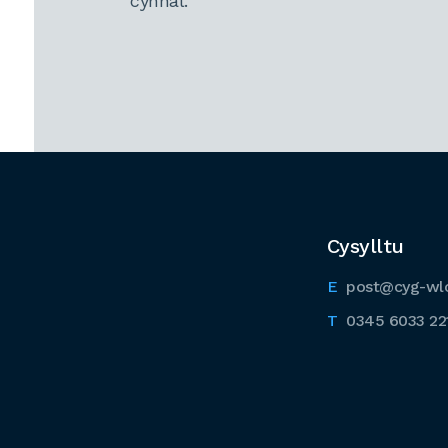
cynnal.
Cysylltu
post@cyg-wl
0345 6033 22