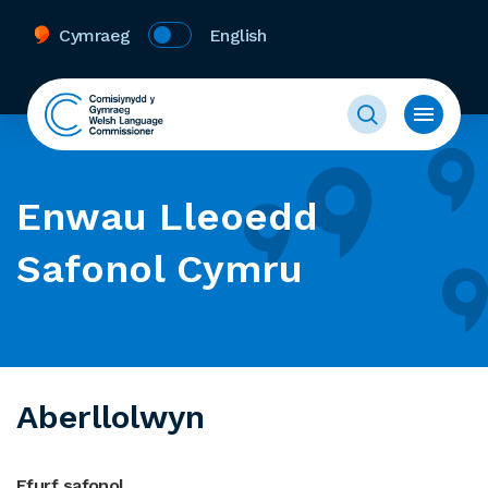
Cymraeg
English
Enwau Lleoedd
Safonol Cymru
Aberllolwyn
Ffurf safonol