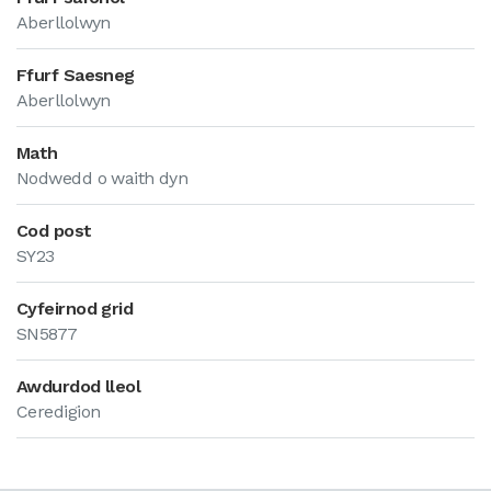
Aberllolwyn
Ffurf Saesneg
Aberllolwyn
Math
Nodwedd o waith dyn
Cod post
SY23
Cyfeirnod grid
SN5877
Awdurdod lleol
Ceredigion