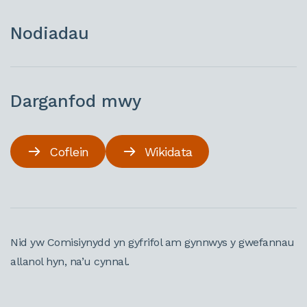
Nodiadau
Darganfod mwy
Coflein
Wikidata
Nid yw Comisiynydd yn gyfrifol am gynnwys y gwefannau
allanol hyn, na’u cynnal.