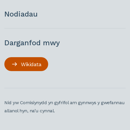
Nodiadau
Darganfod mwy
Wikidata
Nid yw Comisiynydd yn gyfrifol am gynnwys y gwefannau
allanol hyn, na’u cynnal.