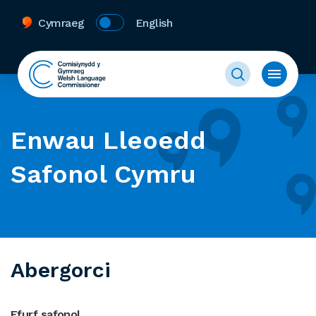
Cymraeg
English
Enwau Lleoedd
Safonol Cymru
Abergorci
Ffurf safonol