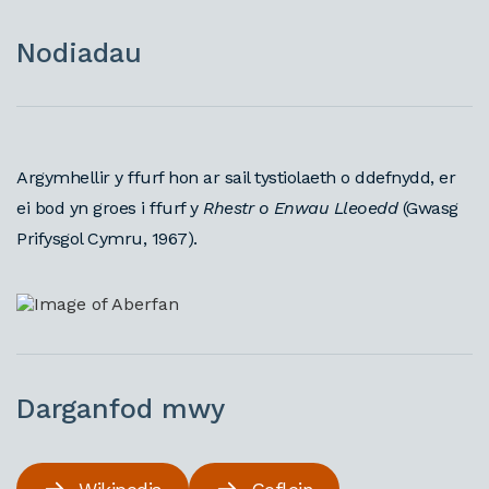
Nodiadau
Argymhellir y ffurf hon ar sail tystiolaeth o ddefnydd, er
ei bod yn groes i ffurf y
Rhestr o Enwau Lleoedd
(Gwasg
Prifysgol Cymru, 1967).
Darganfod mwy