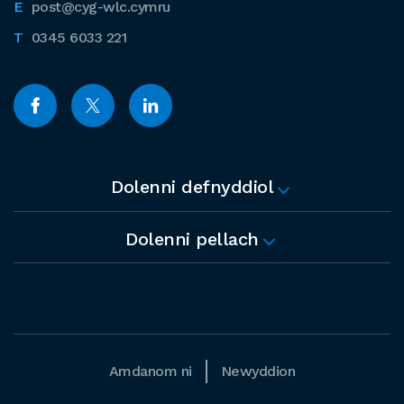
post@cyg-wlc.cymru
0345 6033 221
Dolenni defnyddiol
Dolenni pellach
Amdanom ni
Newyddion