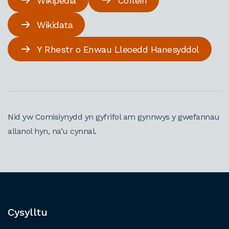
Wikipedia
Coflein
Wikidata
Y Rhestr o Enwau Lleoedd Hanesyddol
Nid yw Comisiynydd yn gyfrifol am gynnwys y gwefannau
allanol hyn, na’u cynnal.
Cysylltu