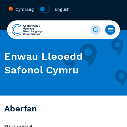
Cymraeg
English
Enwau Lleoedd
Safonol Cymru
Aberfan
Ffurf safonol