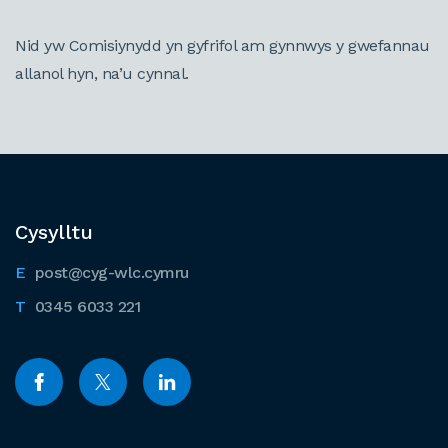
Nid yw Comisiynydd yn gyfrifol am gynnwys y gwefannau
allanol hyn, na’u cynnal.
Cysylltu
post@cyg-wlc.cymru
0345 6033 221