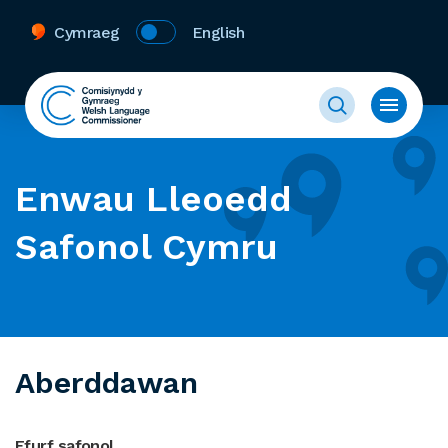
Cymraeg
English
Enwau Lleoedd
Safonol Cymru
Aberddawan
Ffurf safonol