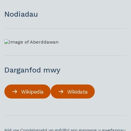
Nodiadau
Darganfod mwy
Wikipedia
Wikidata
Nid yw Comisiynydd yn gyfrifol am gynnwys y gwefannau