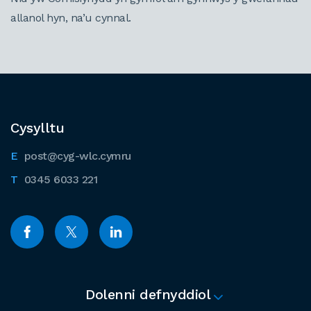
allanol hyn, na’u cynnal.
Cysylltu
post@cyg-wlc.cymru
0345 6033 221
Dolenni defnyddiol