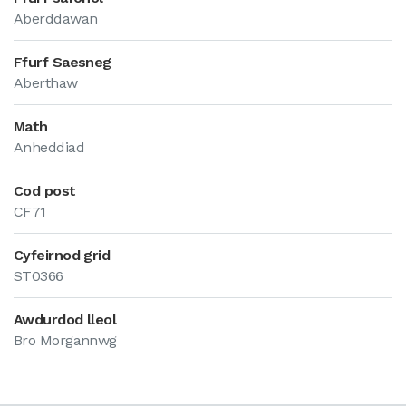
Aberddawan
Ffurf Saesneg
Aberthaw
Math
Anheddiad
Cod post
CF71
Cyfeirnod grid
ST0366
Awdurdod lleol
Bro Morgannwg