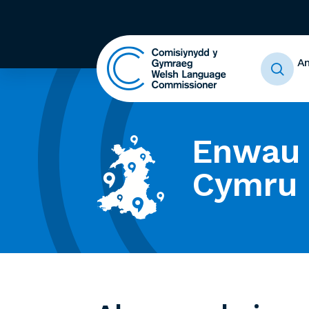
A
Enwau 
Cymru