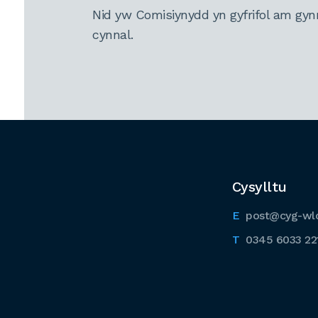
Nid yw Comisiynydd yn gyfrifol am gyn
cynnal.
Cysylltu
post@cyg-wl
0345 6033 22