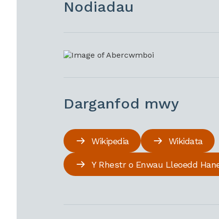
Nodiadau
Darganfod mwy
Wikipedia
Wikidata
Y Rhestr o Enwau Lleoedd Han