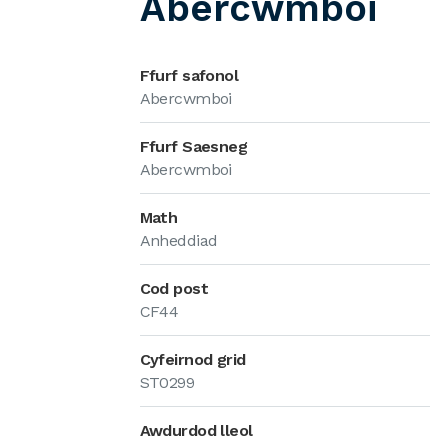
Abercwmboi
Ffurf safonol
Abercwmboi
Ffurf Saesneg
Abercwmboi
Math
Anheddiad
Cod post
CF44
Cyfeirnod grid
ST0299
Awdurdod lleol