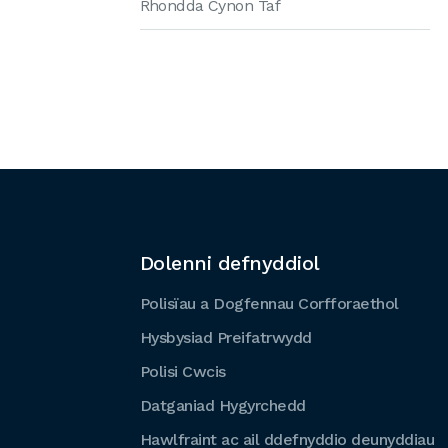
Rhondda Cynon Taf
Dolenni defnyddiol
Polisïau a Dogfennau Corfforaethol
Hysbysiad Preifatrwydd
Polisi Cwcis
Datganiad Hygyrchedd
Hawlfraint ac ail ddefnyddio deunyddiau