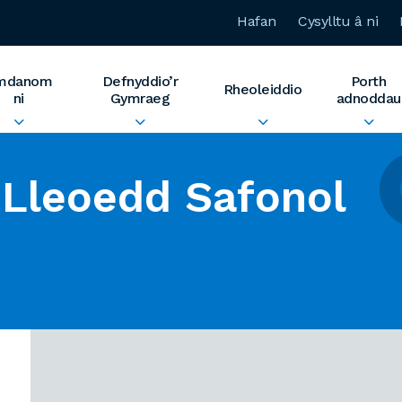
Hafan
Cysylltu â ni
mdanom
Defnyddio’r
Porth
Rheoleiddio
ni
Gymraeg
adnoddau
Lleoedd Safonol