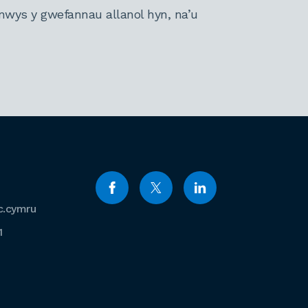
nwys y gwefannau allanol hyn, na’u
c.cymru
1