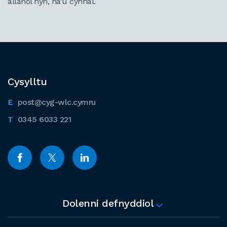
allanol hyn, na’u cynnal.
Cysylltu
post@cyg-wlc.cymru
0345 6033 221
Dolenni defnyddiol