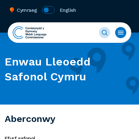
Cymraeg
English
Enwau Lleoedd
Safonol Cymru
Aberconwy
Ffurf safonol